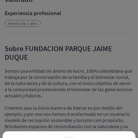
Experiencia profesional
Menos de 1 año
Sobre FUNDACION PARQUE JAIME
DUQUE
Somos una entidad sin ánimo de lucro, 100% colombiana que
trabaja por la conservación de la familia y el bienestar social,
de la naturaleza y de la cultura, con el único objetivo de servir
a la comunidad promoviendo el bienestar de las generaciones
actuales y futuras.
Creemos que la única manera de liderar es por medio del
ejemplo, y por eso nos hemos transformado en un escenario
modelo de recreación sostenible y turismo con propósito.
Brindamos espacios de reconciliación con la naturaleza y su
cuidado. Nuestros paisajes, áreas de reserva natural y